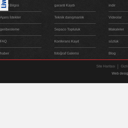
Şirket Bilgisi
garanti Kaydı
indir
Ajans İstekler
Teknik danışmanlık
Videolar
geribesleme
Sepaco Topluluk
Makaleler
FAQ
Konferans Kayıt
sözlük
haber
fotoğraf Galerisi
Blog
Site Haritası
Gizli
Web desig