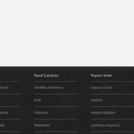
Sanal Çalıştayı
Sepaco alımı
irleyin
Sertifika Verilmesi
Sepaco Ürün
indir
Ajanlar
anlık
Videolar
İletişim Bilgileri
luk
Makaleler
çevrimiçi alışveriş