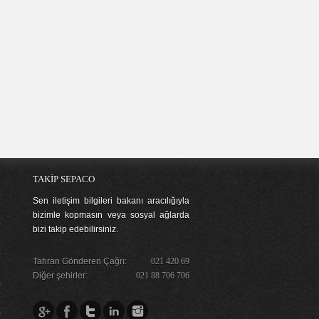
TAKİP SEPACO
Sen iletişim bilgileri bakanı aracılığıyla
bizimle kopmasın veya sosyal ağlarda
bizi takip edebilirsiniz.
Tahran Gönderen Çağrı:
021 420 69
Diğer şehirler:
021 88 706 706