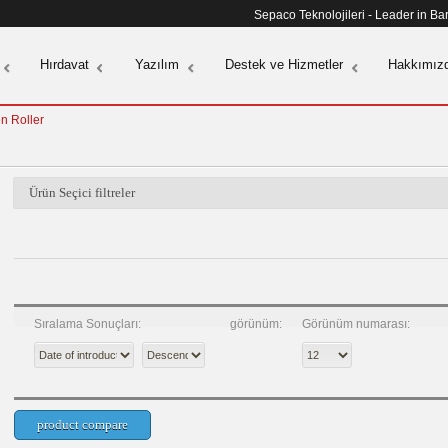
Sepaco Teknolojileri - Leader in B
Hırdavat
Yazılım
Destek ve Hizmetler
Hakkımız
en Roller
Ürün Seçici filtreler
Sıralama Sonuçları:
görünüm:
Görünüm numarası: