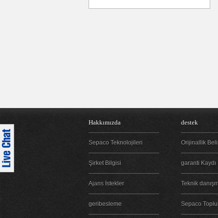
Hakkımızda
destek
Sepaco Teknolojileri
Orijinallik Bel
Şirket Bilgisi
garanti Kaydı
Ajans İstekler
Teknik danışm
geribesleme
Sepaco Toplu