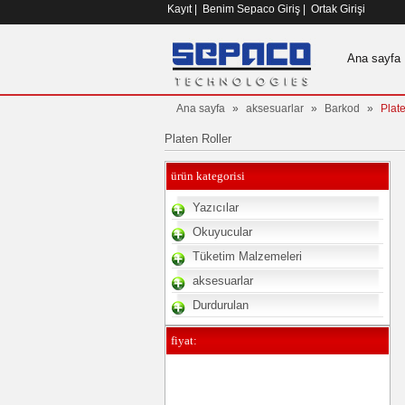
Kayıt
|
Benim Sepaco Giriş
|
Ortak Girişi
Ana sayfa
Ana sayfa
»
aksesuarlar
»
Barkod
»
Plat
Platen Roller
ürün kategorisi
Yazıcılar
Okuyucular
Tüketim Malzemeleri
aksesuarlar
Durdurulan
fiyat: