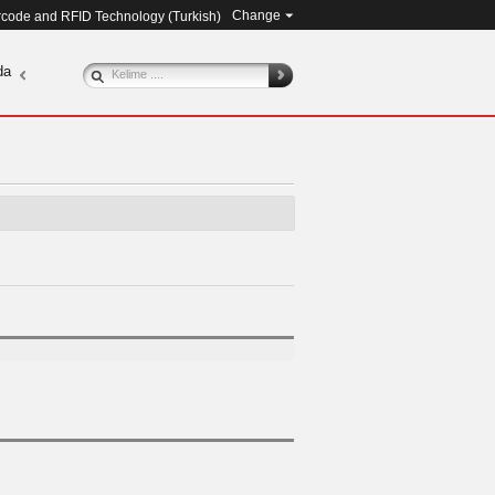
Change
arcode and RFID Technology (
Turkish
)
da