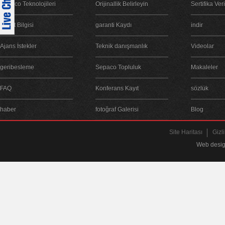
Sepaco Teknolojileri
Orijinallik Belirleyin
Sertifika Ver
Şirket Bilgisi
garanti Kaydı
indir
Ajans İstekler
Teknik danışmanlık
Videolar
geribesleme
Sepaco Topluluk
Makaleler
FAQ
Konferans Kayıt
sözlük
haber
fotoğraf Galerisi
Blog
Site Haritası
Gizli
Web desig