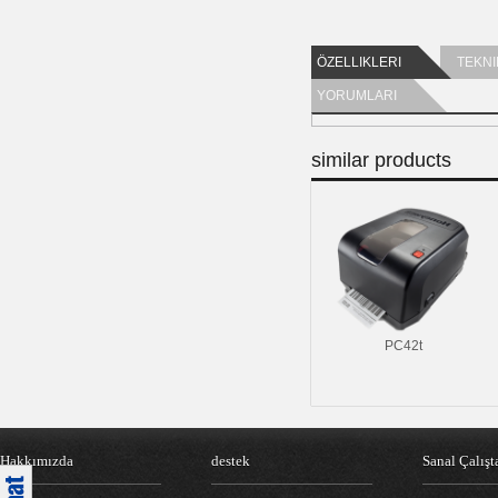
ÖZELLIKLERI
TEKNI
YORUMLARI
similar products
PC42t
Hakkımızda
destek
Sanal Çalışt